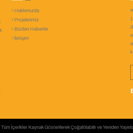
K
Hakkımızda
1
Projelerimiz
.
d
Bizden Haberler
k
e
İletişim
a
k
B
:
üm İçerikler Kaynak Gösterilerek Çoğaltılabilir ve Yeniden Yayınlan