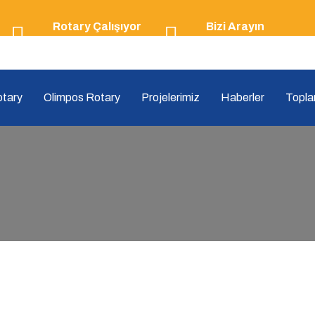
Rotary Çalışıyor
Bizi Arayın
08:00 - 20:00
+90 542 107 24 24
tary
Olimpos Rotary
Projelerimiz
Haberler
Toplan