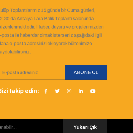
ulüp Toplantılarımız 15 günde bir Cuma günleri,
2.30 da Antalya Lara Balık Toplantı salonunda
üzenlenmektedir. Haber, duyuru ve projelerimizden
-posta ile haberdar olmak isterseniz aşağıdaki ilgili
lana e-posta adresinizi ekleyerek bültenimize
aydolabilirsiniz.
ABONE OL
izi takip edin:
abilir...
Yukarı Çık