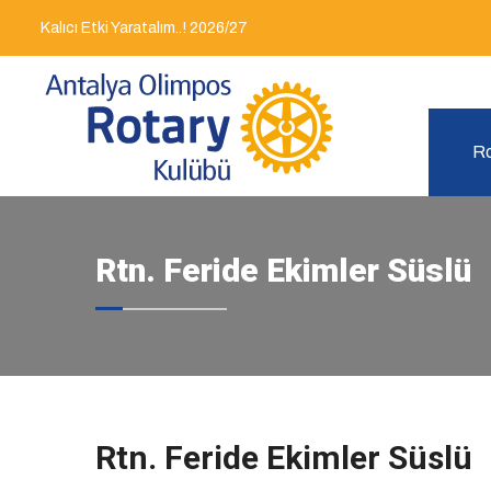
Kalıcı Etki Yaratalım..! 2026/27
Ro
Rtn. Feride Ekimler Süslü
Rtn. Feride Ekimler Süslü