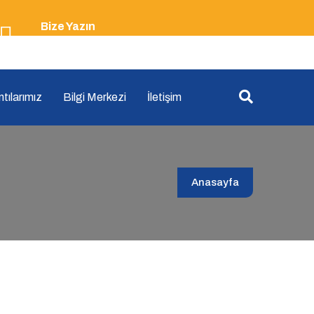
Bize Yazın
info@olimposrotary.com
tılarımız
Bilgi Merkezi
İletişim
Anasayfa