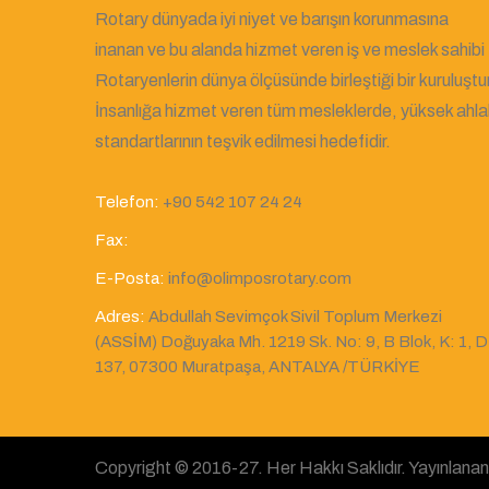
Rotary dünyada iyi niyet ve barışın korunmasına
inanan ve bu alanda hizmet veren iş ve meslek sahibi
Rotaryenlerin dünya ölçüsünde birleştiği bir kuruluştur
İnsanlığa hizmet veren tüm mesleklerde, yüksek ahla
standartlarının teşvik edilmesi hedefidir.
Telefon:
+90 542 107 24 24
Fax:
E-Posta:
info@olimposrotary.com
Adres:
Abdullah Sevimçok Sivil Toplum Merkezi
(ASSİM) Doğuyaka Mh. 1219 Sk. No: 9, B Blok, K: 1, D
137, 07300 Muratpaşa, ANTALYA /TÜRKİYE
Copyright © 2016-27. Her Hakkı Saklıdır. Yayınlanan T